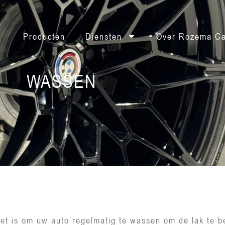
Producten
Diensten
Over Rozema Ca
WASSEN
t is om uw auto regelmatig te wassen om de lak te be