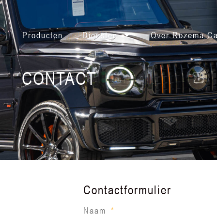
Producten
Diensten
Over Rozema Ca
CONTACT
Contactformulier
Naam